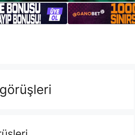
 görüşleri
üşleri