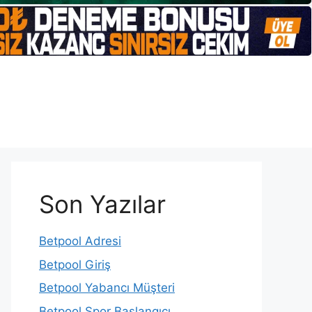
Son Yazılar
Betpool Adresi
Betpool Giriş
Betpool Yabancı Müşteri
Betpool Spor Başlangıcı