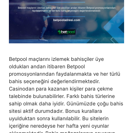
Betpool maçlarını izlemek bahisçiler üye
oldukları andan itibaren Betpool
promosyonlarından faydalanmakta ve her türlü
bahis seçeneğini değerlendirmektedir.
Casinodan para kazanan kişiler para çekme
talebinde bulunabilirler. Farklı bahis türlerine
sahip olmak daha iyidir. Günümüzde çoğu bahis
sitesi aktif durumdadır. Bonus kurallara
uyulduktan sonra kullanılabilir. Bu sitelerin
içeriğine neredeyse her hafta yeni oyunlar