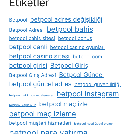
Etiketler
betpool adres değişikliği
Betpool
betpool bahis
Betpool Adresi
betpool bahis sitesi
betpool bonus
betpool canli
betpool casino oyunları
betpool casino sitesi
betpool com
betpool girisi
Betpool Giriş
Betpool Güncel
Betpool Giriş Adresi
betpool güncel adres
betpool güvenilirliği
betpool instagram
betpool hakkında i̇ncelemeler
betpool maç izle
betpool kayıt olun
betpool maç izleme
betpool müşteri hizmetleri
betpool nasıl üyesi olunur
betpool para yatirma