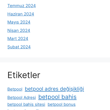
Temmuz 2024
Haziran 2024
Mayıs 2024
Nisan 2024
Mart 2024
Şubat 2024
Etiketler
betpool adres değişikliği
Betpool
betpool bahis
Betpool Adresi
betpool bahis sitesi
betpool bonus