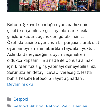
Betpool Şikayet sunduğu oyunlara hızlı bir
şekilde erişebilir ve gizli oyunlardan klasik
girişlere kadar seçenekleri görebilirsiniz.
Özellikle casino oyununun bir parçası olarak slot
oyunları oynamanın abartılan faydaları yoktur.
Aslında deneyeceğimiz oyun seçenekleri
oldukça kapsamlı. Bu nedenle bonusu almak
için birden fazla giriş yapmayı deneyebilirsiniz.
Sorunuza en detaylı cevabı vereceğiz. Hatta
bahis hesabı Betpool Şikayet açmadan …
Devamını oku
Kategoriler
Betpool
Etiketler
Betpool Şikayet
,
Betpool Web İşlemleri