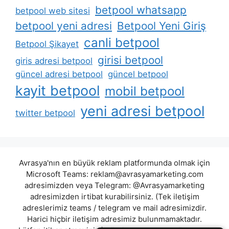
betpool whatsapp
betpool web sitesi
betpool yeni adresi
Betpool Yeni Giriş
canli betpool
Betpool Şikayet
girisi betpool
giris adresi betpool
güncel adresi betpool
güncel betpool
kayit betpool
mobil betpool
yeni adresi betpool
twitter betpool
Avrasya'nın en büyük reklam platformunda olmak için
Microsoft Teams:
reklam@avrasyamarketing.com
adresimizden veya Telegram: @Avrasyamarketing
adresimizden irtibat kurabilirsiniz. (Tek iletişim
adreslerimiz teams / telegram ve mail adresimizdir.
Harici hiçbir iletişim adresimiz bulunmamaktadır.