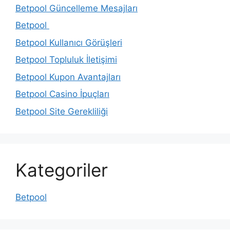
Betpool Güncelleme Mesajları
Betpool
Betpool Kullanıcı Görüşleri
Betpool Topluluk İletişimi
Betpool Kupon Avantajları
Betpool Casino İpuçları
Betpool Site Gerekliliği
Kategoriler
Betpool