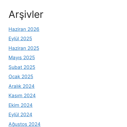
Arşivler
Haziran 2026
Eylül 2025
Haziran 2025
Mayıs 2025
Şubat 2025
Ocak 2025
Aralık 2024
Kasım 2024
Ekim 2024
Eylül 2024
Ağustos 2024