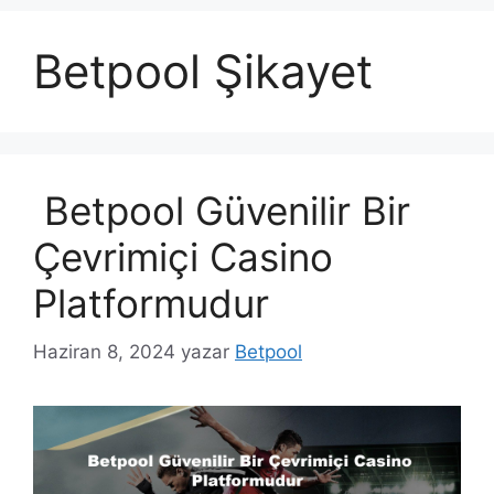
Betpool Şikayet
Betpool Güvenilir Bir
Çevrimiçi Casino
Platformudur
Haziran 8, 2024
yazar
Betpool