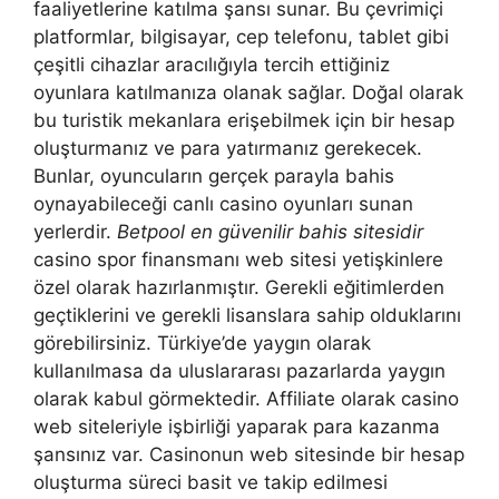
faaliyetlerine katılma şansı sunar. Bu çevrimiçi
platformlar, bilgisayar, cep telefonu, tablet gibi
çeşitli cihazlar aracılığıyla tercih ettiğiniz
oyunlara katılmanıza olanak sağlar. Doğal olarak
bu turistik mekanlara erişebilmek için bir hesap
oluşturmanız ve para yatırmanız gerekecek.
Bunlar, oyuncuların gerçek parayla bahis
oynayabileceği canlı casino oyunları sunan
yerlerdir.
Betpool en güvenilir bahis sitesidir
casino spor finansmanı web sitesi yetişkinlere
özel olarak hazırlanmıştır. Gerekli eğitimlerden
geçtiklerini ve gerekli lisanslara sahip olduklarını
görebilirsiniz. Türkiye’de yaygın olarak
kullanılmasa da uluslararası pazarlarda yaygın
olarak kabul görmektedir. Affiliate olarak casino
web siteleriyle işbirliği yaparak para kazanma
şansınız var. Casinonun web sitesinde bir hesap
oluşturma süreci basit ve takip edilmesi