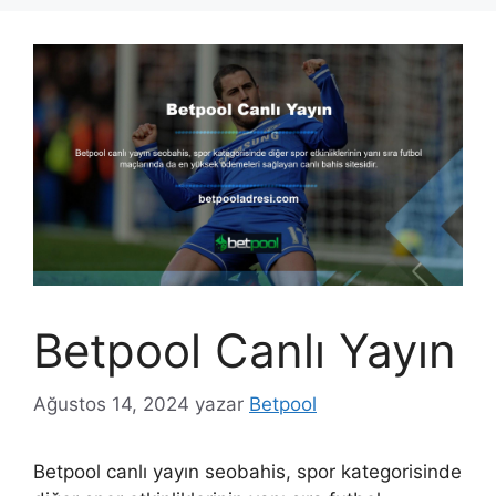
Betpool Canlı Yayın
Ağustos 14, 2024
yazar
Betpool
Betpool canlı yayın seobahis, spor kategorisinde