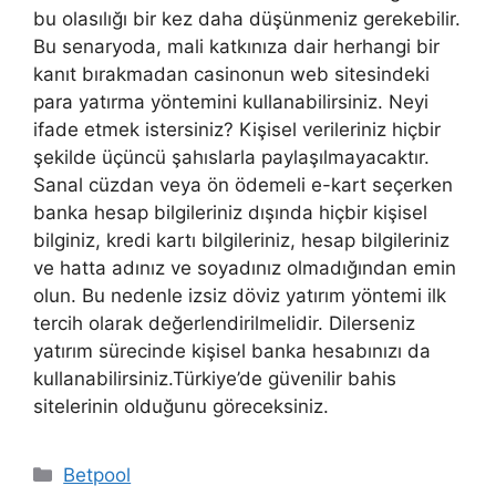
bu olasılığı bir kez daha düşünmeniz gerekebilir.
Bu senaryoda, mali katkınıza dair herhangi bir
kanıt bırakmadan casinonun web sitesindeki
para yatırma yöntemini kullanabilirsiniz. Neyi
ifade etmek istersiniz? Kişisel verileriniz hiçbir
şekilde üçüncü şahıslarla paylaşılmayacaktır.
Sanal cüzdan veya ön ödemeli e-kart seçerken
banka hesap bilgileriniz dışında hiçbir kişisel
bilginiz, kredi kartı bilgileriniz, hesap bilgileriniz
ve hatta adınız ve soyadınız olmadığından emin
olun. Bu nedenle izsiz döviz yatırım yöntemi ilk
tercih olarak değerlendirilmelidir. Dilerseniz
yatırım sürecinde kişisel banka hesabınızı da
kullanabilirsiniz.Türkiye’de güvenilir bahis
sitelerinin olduğunu göreceksiniz.
Kategoriler
Betpool