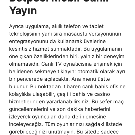
Yayın
Ayrıca uygulama, akıllı telefon ve tablet
teknolojisinin yanı sıra masaüstü versiyonunun
entegrasyonunu da kullanarak üyelerine
kesintisiz hizmet sunmaktadır. Bu uygulamanın
öne çıkan özelliklerinden biri, yalnız bir deneyim
olmamasıdır. Canlı TV oynatıcısına erişmek için
belirlenen sekmeye tıklayın; otomatik olarak ayrı
bir pencerede açılacaktır. Ana menü üstte
bulunur. Bu noktadan itibaren canlı bahis ofisine
kolaylıkla ulaşabilir, çeşitli bahis ve casino
hizmetlerinden yararlanabilirsiniz. Bu sefer maç
güncellemelerini ve son dakika haberlerini
izleyerek oyuncuları daha derinlemesine
inceleyeceğiz. Tüm oyunlarınızı sağdaki listede
görebileceğinizi unutmayın. Bu sitede sadece