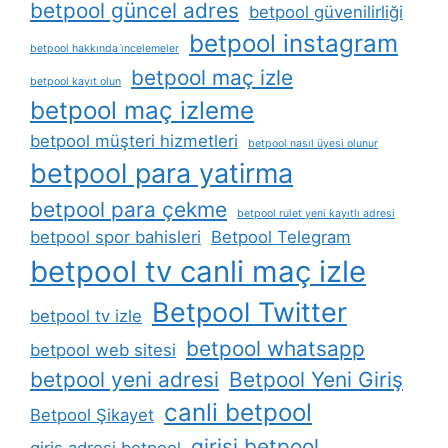
betpool güncel adres
betpool güvenilirliği
betpool instagram
betpool hakkında i̇ncelemeler
betpool maç izle
betpool kayıt olun
betpool maç izleme
betpool müşteri hizmetleri
betpool nasıl üyesi olunur
betpool para yatirma
betpool para çekme
betpool rulet yeni kayıtlı adresi
betpool spor bahisleri
Betpool Telegram
betpool tv canli maç izle
Betpool Twitter
betpool tv izle
betpool whatsapp
betpool web sitesi
betpool yeni adresi
Betpool Yeni Giriş
canli betpool
Betpool Şikayet
girisi betpool