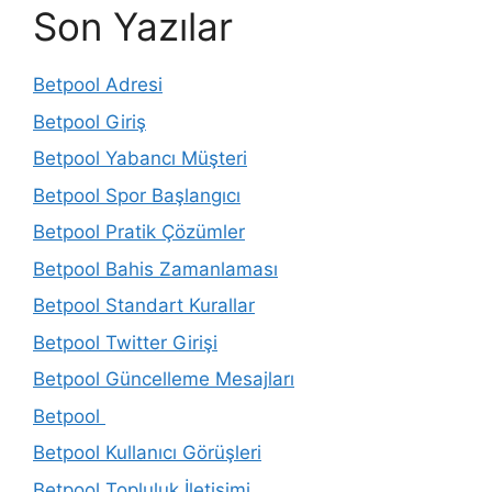
Son Yazılar
Betpool Adresi
Betpool Giriş
Betpool Yabancı Müşteri
Betpool Spor Başlangıcı
Betpool Pratik Çözümler
Betpool Bahis Zamanlaması
Betpool Standart Kurallar
Betpool Twitter Girişi
Betpool Güncelleme Mesajları
Betpool
Betpool Kullanıcı Görüşleri
Betpool Topluluk İletişimi