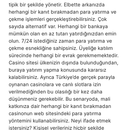
tipik bir şekilde yönetir. Elbette arkanızda
herhangi bir kanıt bırakmadan para yatırma ve
çekme işlemleri gerçekleştirebilirsiniz. Çok
sayıda alternatif var. Herhangi bir bankaya
mümkün olan en az tutarı yatırdığınızdan emin
olun. 7/24 istediğiniz zaman para yatırma ve
çekme esnekliğine sahipsiniz. Üyeliğe katılım
sürecinde herhangi bir evrak gerekmemektedir.
Casino sitesi ülkenizin dışında bulunduğundan,
buraya yatırım yapma konusunda kararsız
kalabilirsiniz. Ayrıca Türkiye’de gerçek parayla
oynanan casinolara ve canlı slotlara izin
verilmediğinden bu olasılığı bir kez daha
düşünmeniz gerekebilir. Bu senaryoda, mali
katkınıza dair herhangi bir kanıt bırakmadan
casinonun web sitesindeki para yatırma
yöntemini kullanabilirsiniz. Neyi ifade etmek
istersiniz? Kişisel verileriniz hiçbir şekilde