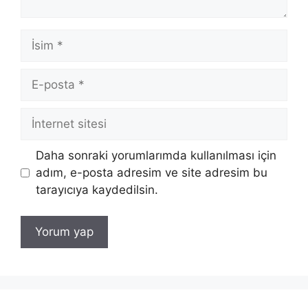
İsim
E-
posta
İnternet
sitesi
Daha sonraki yorumlarımda kullanılması için
adım, e-posta adresim ve site adresim bu
tarayıcıya kaydedilsin.