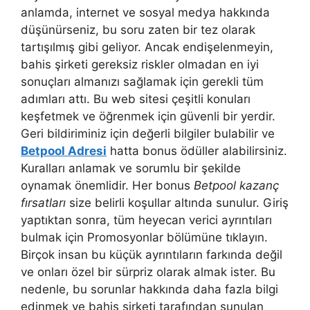
anlamda, internet ve sosyal medya hakkında
düşünürseniz, bu soru zaten bir tez olarak
tartışılmış gibi geliyor. Ancak endişelenmeyin,
bahis şirketi gereksiz riskler olmadan en iyi
sonuçları almanızı sağlamak için gerekli tüm
adımları attı. Bu web sitesi çeşitli konuları
keşfetmek ve öğrenmek için güvenli bir yerdir.
Geri bildiriminiz için değerli bilgiler bulabilir ve
Betpool Adresi
hatta bonus ödüller alabilirsiniz.
Kuralları anlamak ve sorumlu bir şekilde
oynamak önemlidir. Her bonus
Betpool kazanç
fırsatları
size belirli koşullar altında sunulur. Giriş
yaptıktan sonra, tüm heyecan verici ayrıntıları
bulmak için Promosyonlar bölümüne tıklayın.
Birçok insan bu küçük ayrıntıların farkında değil
ve onları özel bir sürpriz olarak almak ister. Bu
nedenle, bu sorunlar hakkında daha fazla bilgi
edinmek ve bahis şirketi tarafından sunulan