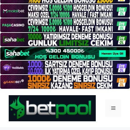
İçeriğe
atla
Menü