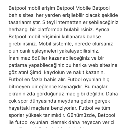
Betpool mobil erişim Betpool Mobile Betpool
bahis sitesi her yerden erişilebilir olacak şekilde
tasarlanmıştır. Siteyi internetten erişebileceğiniz
herhangi bir platformda bulabilirsiniz. Ayrıca
Betpool mobil erişimini kullanarak bahse
girebilirsiniz. Mobil sistemle, nerede olursanız
olun canlı eşleşmeleri yakalayabilirsiniz.
İnanılmaz ödüller kazanabileceğiniz ve bir
patlama yapabileceğiniz bu harika web sitesine
göz atın! Şimdi kaydolun ve nakit kazanın.
Futbol en fazla bahis alır. Futbol oyunları hiç
bitmeyen bir eğlence kaynağıdır. Bu maçlar
ekranınızda gördüğünüz maç gibi değildir. Daha
çok spor dünyasında meydana gelen gerçek
hayattaki maçlara benziyorlar. Futbol ve tüm
sporlar yüksek tanımlıdır. Günümüzde, Betpool
ile futbol oyunları izlemek daha heyecan verici