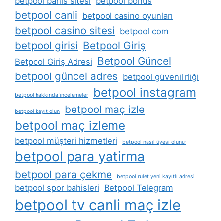
betpool bahis sitesi
betpool bonus
betpool canli
betpool casino oyunları
betpool casino sitesi
betpool com
betpool girisi
Betpool Giriş
Betpool Güncel
Betpool Giriş Adresi
betpool güncel adres
betpool güvenilirliği
betpool instagram
betpool hakkında i̇ncelemeler
betpool maç izle
betpool kayıt olun
betpool maç izleme
betpool müşteri hizmetleri
betpool nasıl üyesi olunur
betpool para yatirma
betpool para çekme
betpool rulet yeni kayıtlı adresi
betpool spor bahisleri
Betpool Telegram
betpool tv canli maç izle