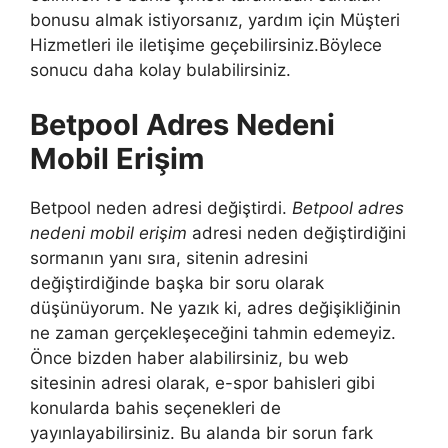
bonusu almak istiyorsanız, yardım için Müşteri
Hizmetleri ile iletişime geçebilirsiniz.Böylece
sonucu daha kolay bulabilirsiniz.
Betpool Adres Nedeni
Mobil Erişim
Betpool neden adresi değiştirdi.
Betpool adres
nedeni mobil erişim
adresi neden değiştirdiğini
sormanın yanı sıra, sitenin adresini
değiştirdiğinde başka bir soru olarak
düşünüyorum. Ne yazık ki, adres değişikliğinin
ne zaman gerçekleşeceğini tahmin edemeyiz.
Önce bizden haber alabilirsiniz, bu web
sitesinin adresi olarak, e-spor bahisleri gibi
konularda bahis seçenekleri de
yayınlayabilirsiniz. Bu alanda bir sorun fark