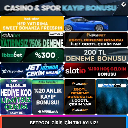
×
BETPOOL GİRİŞ İÇİN TIKLAYINIZ!