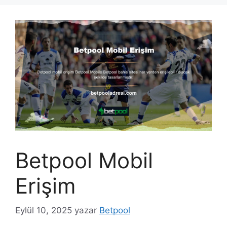
Betpool Mobil
Erişim
Eylül 10, 2025
yazar
Betpool