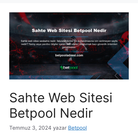
Sahte Web Sitesi
Betpool Nedir
Temmuz 3, 2024
yazar
Betpool