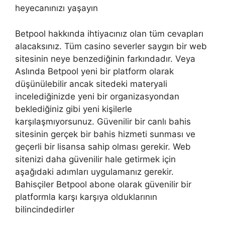
heyecanınızı yaşayın
Betpool hakkında ihtiyacınız olan tüm cevapları
alacaksınız. Tüm casino severler saygın bir web
sitesinin neye benzediğinin farkındadır. Veya
Aslında Betpool yeni bir platform olarak
düşünülebilir ancak sitedeki materyali
incelediğinizde yeni bir organizasyondan
beklediğiniz gibi yeni kişilerle
karşılaşmıyorsunuz. Güvenilir bir canlı bahis
sitesinin gerçek bir bahis hizmeti sunması ve
geçerli bir lisansa sahip olması gerekir. Web
sitenizi daha güvenilir hale getirmek için
aşağıdaki adımları uygulamanız gerekir.
Bahisçiler Betpool abone olarak güvenilir bir
platformla karşı karşıya olduklarının
bilincindedirler