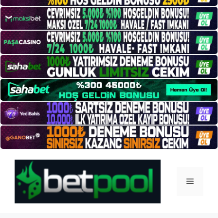
İçeriğe
atla
Menü