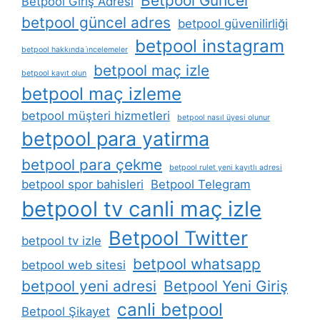
Betpool Güncel
Betpool Giriş Adresi
betpool güncel adres
betpool güvenilirliği
betpool instagram
betpool hakkında i̇ncelemeler
betpool maç izle
betpool kayıt olun
betpool maç izleme
betpool müşteri hizmetleri
betpool nasıl üyesi olunur
betpool para yatirma
betpool para çekme
betpool rulet yeni kayıtlı adresi
betpool spor bahisleri
Betpool Telegram
betpool tv canli maç izle
Betpool Twitter
betpool tv izle
betpool whatsapp
betpool web sitesi
betpool yeni adresi
Betpool Yeni Giriş
canli betpool
Betpool Şikayet