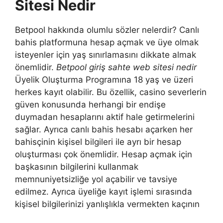
Sitesi Nedir
Betpool hakkında olumlu sözler nelerdir? Canlı
bahis platformuna hesap açmak ve üye olmak
isteyenler için yaş sınırlamasını dikkate almak
önemlidir.
Betpool giriş sahte web sitesi nedir
Üyelik Oluşturma Programına 18 yaş ve üzeri
herkes kayıt olabilir. Bu özellik, casino severlerin
güven konusunda herhangi bir endişe
duymadan hesaplarını aktif hale getirmelerini
sağlar. Ayrıca canlı bahis hesabı açarken her
bahisçinin kişisel bilgileri ile ayrı bir hesap
oluşturması çok önemlidir. Hesap açmak için
başkasının bilgilerini kullanmak
memnuniyetsizliğe yol açabilir ve tavsiye
edilmez. Ayrıca üyeliğe kayıt işlemi sırasında
kişisel bilgilerinizi yanlışlıkla vermekten kaçının