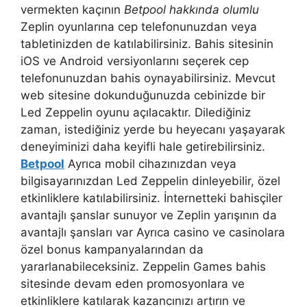
vermekten kaçının
Betpool hakkında olumlu
Zeplin oyunlarına cep telefonunuzdan veya
tabletinizden de katılabilirsiniz. Bahis sitesinin
iOS ve Android versiyonlarını seçerek cep
telefonunuzdan bahis oynayabilirsiniz. Mevcut
web sitesine dokunduğunuzda cebinizde bir
Led Zeppelin oyunu açılacaktır. Dilediğiniz
zaman, istediğiniz yerde bu heyecanı yaşayarak
deneyiminizi daha keyifli hale getirebilirsiniz.
Betpool
Ayrıca mobil cihazınızdan veya
bilgisayarınızdan Led Zeppelin dinleyebilir, özel
etkinliklere katılabilirsiniz. İnternetteki bahisçiler
avantajlı şanslar sunuyor ve Zeplin yarışının da
avantajlı şansları var Ayrıca casino ve casinolara
özel bonus kampanyalarından da
yararlanabileceksiniz. Zeppelin Games bahis
sitesinde devam eden promosyonlara ve
etkinliklere katılarak kazancınızı artırın ve