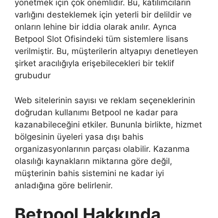
yönetmek için çok önemlidir. Bu, katılımcıların
varlığını desteklemek için yeterli bir delildir ve
onların lehine bir iddia olarak anılır. Ayrıca
Betpool Slot Ofisindeki tüm sistemlere lisans
verilmiştir. Bu, müşterilerin altyapıyı denetleyen
şirket aracılığıyla erişebilecekleri bir teklif
grubudur
Web sitelerinin sayısı ve reklam seçeneklerinin
doğrudan kullanımı Betpool ne kadar para
kazanabileceğini etkiler. Bununla birlikte, hizmet
bölgesinin üyeleri yasa dışı bahis
organizasyonlarının parçası olabilir. Kazanma
olasılığı kaynakların miktarına göre değil,
müşterinin bahis sistemini ne kadar iyi
anladığına göre belirlenir.
Betpool Hakkında