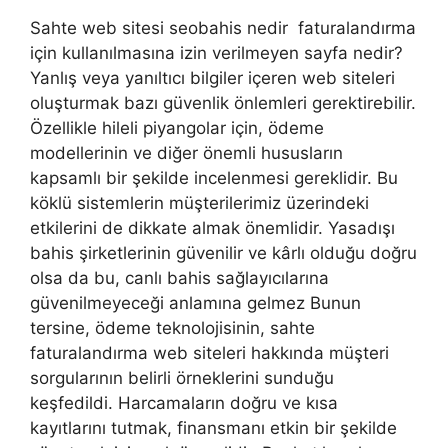
Sahte web sitesi seobahis nedir faturalandırma
için kullanılmasına izin verilmeyen sayfa nedir?
Yanlış veya yanıltıcı bilgiler içeren web siteleri
oluşturmak bazı güvenlik önlemleri gerektirebilir.
Özellikle hileli piyangolar için, ödeme
modellerinin ve diğer önemli hususların
kapsamlı bir şekilde incelenmesi gereklidir. Bu
köklü sistemlerin müşterilerimiz üzerindeki
etkilerini de dikkate almak önemlidir. Yasadışı
bahis şirketlerinin güvenilir ve kârlı olduğu doğru
olsa da bu, canlı bahis sağlayıcılarına
güvenilmeyeceği anlamına gelmez Bunun
tersine, ödeme teknolojisinin, sahte
faturalandırma web siteleri hakkında müşteri
sorgularının belirli örneklerini sunduğu
keşfedildi. Harcamaların doğru ve kısa
kayıtlarını tutmak, finansmanı etkin bir şekilde