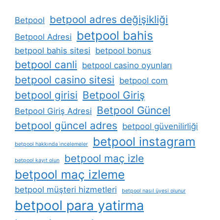
betpool adres değişikliği
Betpool
betpool bahis
Betpool Adresi
betpool bahis sitesi
betpool bonus
betpool canli
betpool casino oyunları
betpool casino sitesi
betpool com
betpool girisi
Betpool Giriş
Betpool Güncel
Betpool Giriş Adresi
betpool güncel adres
betpool güvenilirliği
betpool instagram
betpool hakkında i̇ncelemeler
betpool maç izle
betpool kayıt olun
betpool maç izleme
betpool müşteri hizmetleri
betpool nasıl üyesi olunur
betpool para yatirma