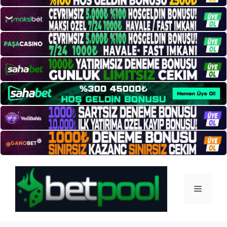
İçeriğe
atla
Menü