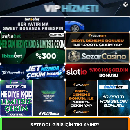
×
BETPOOL GİRİŞ İÇİN TIKLAYINIZ!