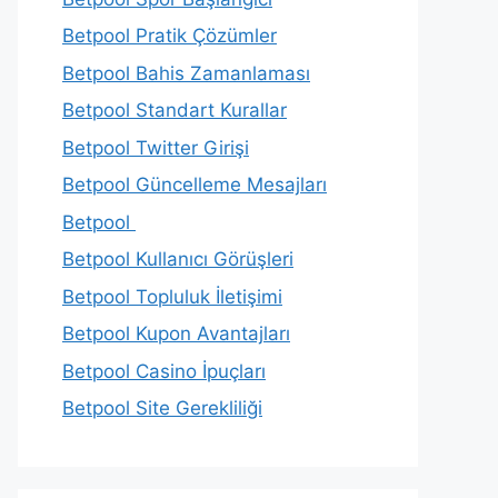
Betpool Pratik Çözümler
Betpool Bahis Zamanlaması
Betpool Standart Kurallar
Betpool Twitter Girişi
Betpool Güncelleme Mesajları
Betpool
Betpool Kullanıcı Görüşleri
Betpool Topluluk İletişimi
Betpool Kupon Avantajları
Betpool Casino İpuçları
Betpool Site Gerekliliği