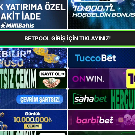
BETPOOL GİRİŞ İÇİN TIKLAYINIZ!