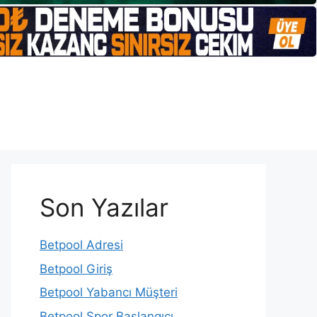
Son Yazılar
Betpool Adresi
Betpool Giriş
Betpool Yabancı Müşteri
Betpool Spor Başlangıcı