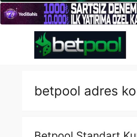
İçeriğe
atla
betpool adres ko
Betpool Standart Kur