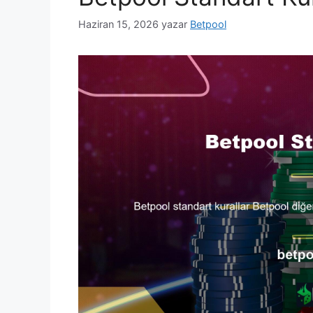
Haziran 15, 2026
yazar
Betpool