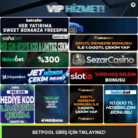
×
BETPOOL GİRİŞ İÇİN TIKLAYINIZ!