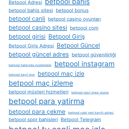
betpool bahis
Betpool Adresi
betpool bahis sitesi
betpool bonus
betpool canli
betpool casino oyunları
betpool casino sitesi
betpool com
betpool girisi
Betpool Giriş
Betpool Güncel
Betpool Giriş Adresi
betpool güncel adres
betpool güvenilirliği
betpool instagram
betpool hakkında i̇ncelemeler
betpool maç izle
betpool kayıt olun
betpool maç izleme
betpool müşteri hizmetleri
betpool nasıl üyesi olunur
betpool para yatirma
betpool para çekme
betpool rulet yeni kayıtlı adresi
betpool spor bahisleri
Betpool Telegram