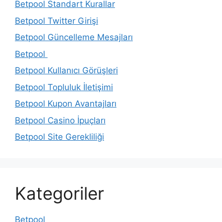
Betpool Standart Kurallar
Betpool Twitter Girişi
Betpool Güncelleme Mesajları
Betpool
Betpool Kullanıcı Görüşleri
Betpool Topluluk İletişimi
Betpool Kupon Avantajları
Betpool Casino İpuçları
Betpool Site Gerekliliği
Kategoriler
Betpool