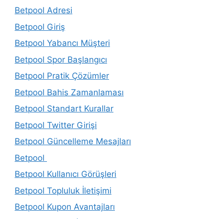
Betpool Adresi
Betpool Giriş
Betpool Yabancı Müşteri
Betpool Spor Başlangıcı
Betpool Pratik Çözümler
Betpool Bahis Zamanlaması
Betpool Standart Kurallar
Betpool Twitter Girişi
Betpool Güncelleme Mesajları
Betpool
Betpool Kullanıcı Görüşleri
Betpool Topluluk İletişimi
Betpool Kupon Avantajları