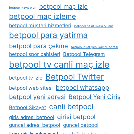
betpool maç izle
betpool kayıt olun
betpool maç izleme
betpool müşteri hizmetleri
betpool nasıl üyesi olunur
betpool para yatirma
betpool para çekme
betpool rulet yeni kayıtlı adresi
betpool spor bahisleri
Betpool Telegram
betpool tv canli maç izle
Betpool Twitter
betpool tv izle
betpool whatsapp
betpool web sitesi
betpool yeni adresi
Betpool Yeni Giriş
canli betpool
Betpool Şikayet
girisi betpool
giris adresi betpool
güncel adresi betpool
güncel betpool