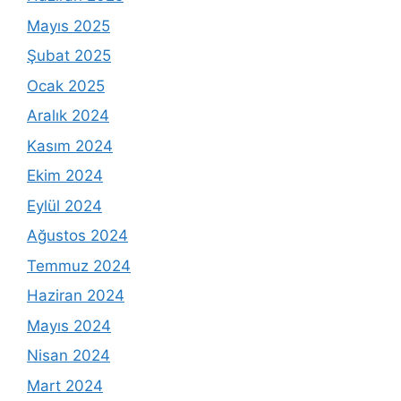
Mayıs 2025
Şubat 2025
Ocak 2025
Aralık 2024
Kasım 2024
Ekim 2024
Eylül 2024
Ağustos 2024
Temmuz 2024
Haziran 2024
Mayıs 2024
Nisan 2024
Mart 2024