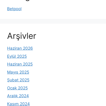
Betpool
Arşivler
Haziran 2026
Eylül 2025
Haziran 2025
Mayıs 2025
Şubat 2025
Ocak 2025
Aralık 2024
Kasım 2024