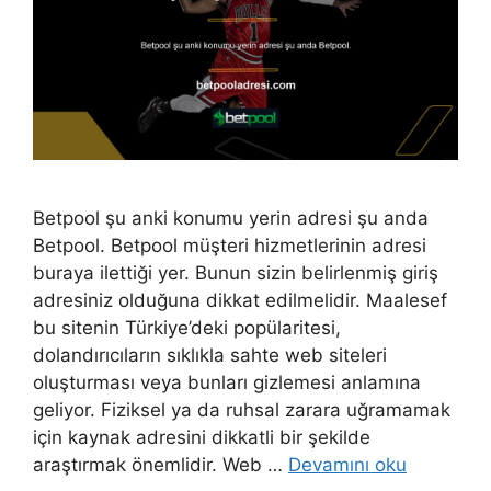
Betpool şu anki konumu yerin adresi şu anda
Betpool. Betpool müşteri hizmetlerinin adresi
buraya ilettiği yer. Bunun sizin belirlenmiş giriş
adresiniz olduğuna dikkat edilmelidir. Maalesef
bu sitenin Türkiye’deki popülaritesi,
dolandırıcıların sıklıkla sahte web siteleri
oluşturması veya bunları gizlemesi anlamına
geliyor. Fiziksel ya da ruhsal zarara uğramamak
için kaynak adresini dikkatli bir şekilde
araştırmak önemlidir. Web …
Devamını oku