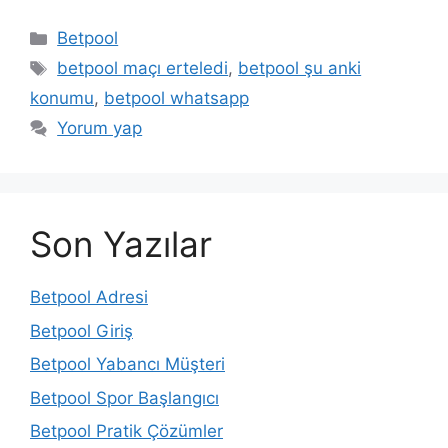
Kategoriler
Betpool
Etiketler
betpool maçı erteledi
,
betpool şu anki
konumu
,
betpool whatsapp
Yorum yap
Son Yazılar
Betpool Adresi
Betpool Giriş
Betpool Yabancı Müşteri
Betpool Spor Başlangıcı
Betpool Pratik Çözümler