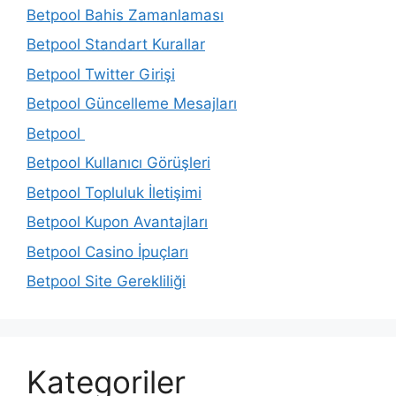
Betpool Bahis Zamanlaması
Betpool Standart Kurallar
Betpool Twitter Girişi
Betpool Güncelleme Mesajları
Betpool
Betpool Kullanıcı Görüşleri
Betpool Topluluk İletişimi
Betpool Kupon Avantajları
Betpool Casino İpuçları
Betpool Site Gerekliliği
Kategoriler