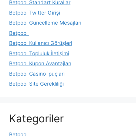
Betpool Standart Kurallar
Betpool Twitter Girişi
Betpool Güncelleme Mesajları
Betpool
Betpool Kullanıcı Görüşleri
Betpool Topluluk İletişimi
Betpool Kupon Avantajları
Betpool Casino İpuçları
Betpool Site Gerekliliği
Kategoriler
Betpool