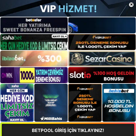
×
BETPOOL GİRİŞ İÇİN TIKLAYINIZ!