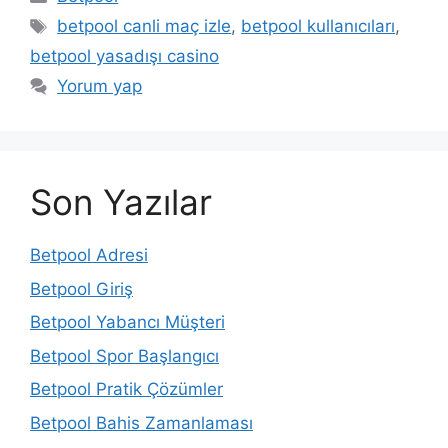
Etiketler
betpool canli maç izle
,
betpool kullanıcıları
,
betpool yasadışı casino
Yorum yap
Son Yazılar
Betpool Adresi
Betpool Giriş
Betpool Yabancı Müşteri
Betpool Spor Başlangıcı
Betpool Pratik Çözümler
Betpool Bahis Zamanlaması