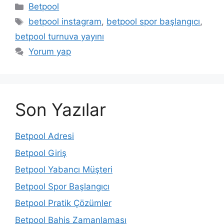
Kategoriler
Betpool
Etiketler
betpool instagram
,
betpool spor başlangıcı
,
betpool turnuva yayını
Yorum yap
Son Yazılar
Betpool Adresi
Betpool Giriş
Betpool Yabancı Müşteri
Betpool Spor Başlangıcı
Betpool Pratik Çözümler
Betpool Bahis Zamanlaması