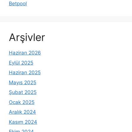
Betpool
Arşivler
Haziran 2026
Eylül 2025
Haziran 2025
Mayıs 2025
Şubat 2025
Ocak 2025
Aralık 2024
Kasım 2024
Ekim 2024